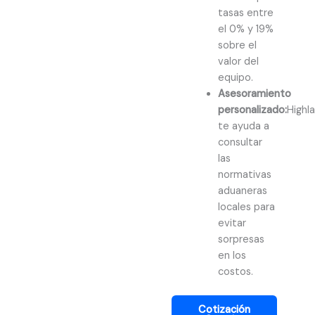
tasas entre
el 0% y 19%
sobre el
valor del
equipo.
Asesoramiento
personalizado:
Highl
te ayuda a
consultar
las
normativas
aduaneras
locales para
evitar
sorpresas
en los
costos.
Cotización